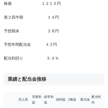
株価 １２１５円
第２四半期 １４円
予想期末 ２８円
予想年間配当金 ４２円
配当利回り ３.４％
業績と配当金推移
営業利
経常利
配当性
売上高
純利益
1株益
配当金
益
益
向