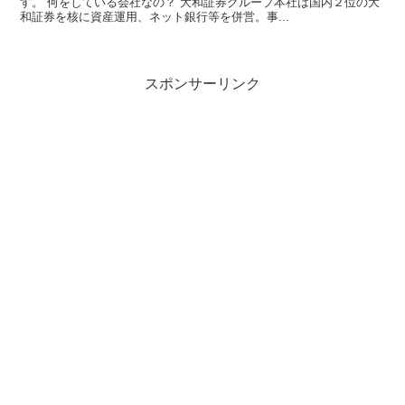
す。 何をしている会社なの？ 大和証券グループ本社は国内２位の大
和証券を核に資産運用、ネット銀行等を併営。事...
スポンサーリンク